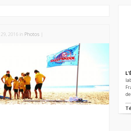
29, 2016 in
Photos
|
L'
la
Fr
de
Té