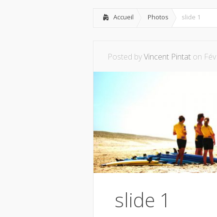
Accueil
Photos
slide 1
Posted by
Vincent Pintat
on Fév 
slide 1